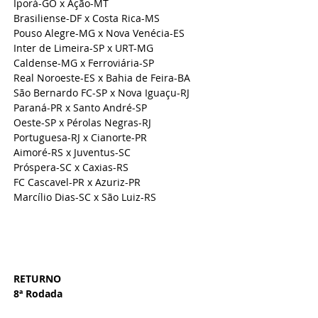
Iporá-GO x Ação-MT
Brasiliense-DF x Costa Rica-MS
Pouso Alegre-MG x Nova Venécia-ES
Inter de Limeira-SP x URT-MG
Caldense-MG x Ferroviária-SP
Real Noroeste-ES x Bahia de Feira-BA
São Bernardo FC-SP x Nova Iguaçu-RJ
Paraná-PR x Santo André-SP
Oeste-SP x Pérolas Negras-RJ
Portuguesa-RJ x Cianorte-PR
Aimoré-RS x Juventus-SC
Próspera-SC x Caxias-RS
FC Cascavel-PR x Azuriz-PR
Marcílio Dias-SC x São Luiz-RS
RETURNO 
8ª Rodada