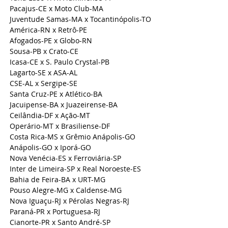
Pacajus-CE x Moto Club-MA
Juventude Samas-MA x Tocantinópolis-TO
América-RN x Retrô-PE
Afogados-PE x Globo-RN
Sousa-PB x Crato-CE
Icasa-CE x S. Paulo Crystal-PB
Lagarto-SE x ASA-AL
CSE-AL x Sergipe-SE
Santa Cruz-PE x Atlético-BA
Jacuipense-BA x Juazeirense-BA
Ceilândia-DF x Ação-MT
Operário-MT x Brasiliense-DF
Costa Rica-MS x Grêmio Anápolis-GO
Anápolis-GO x Iporá-GO
Nova Venécia-ES x Ferroviária-SP
Inter de Limeira-SP x Real Noroeste-ES
Bahia de Feira-BA x URT-MG
Pouso Alegre-MG x Caldense-MG
Nova Iguaçu-RJ x Pérolas Negras-RJ
Paraná-PR x Portuguesa-RJ
Cianorte-PR x Santo André-SP