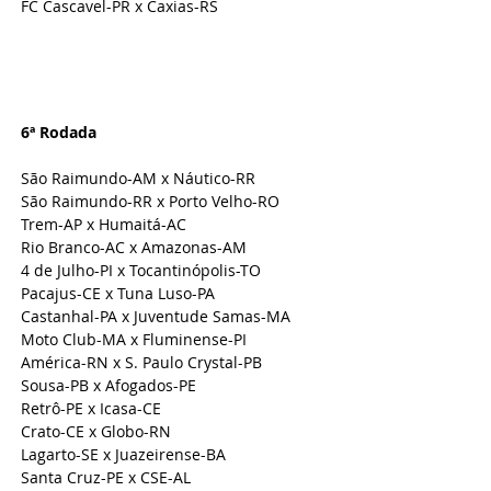
FC Cascavel-PR x Caxias-RS
6ª Rodada 
São Raimundo-AM x Náutico-RR
São Raimundo-RR x Porto Velho-RO
Trem-AP x Humaitá-AC
Rio Branco-AC x Amazonas-AM
4 de Julho-PI x Tocantinópolis-TO
Pacajus-CE x Tuna Luso-PA
Castanhal-PA x Juventude Samas-MA
Moto Club-MA x Fluminense-PI
América-RN x S. Paulo Crystal-PB
Sousa-PB x Afogados-PE
Retrô-PE x Icasa-CE
Crato-CE x Globo-RN
Lagarto-SE x Juazeirense-BA
Santa Cruz-PE x CSE-AL