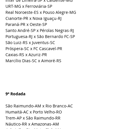
Inter de Limeira-SP x Caldense-MG
URT-MG x Ferroviária-SP
Real Noroeste-ES x Pouso Alegre-MG
Cianorte-PR x Nova Iguaçu-RJ
Paraná-PR x Oeste-SP
Santo André-SP x Pérolas Negras-RJ
Portuguesa-RJ x São Bernardo FC-SP
São Luiz-RS x Juventus-SC
Próspera-SC x FC Cascavel-PR
Caxias-RS x Azuriz-PR
Marcílio Dias-SC x Aimoré-RS
9ª Rodada 
São Raimundo-AM x Rio Branco-AC
Humaitá-AC x Porto Velho-RO
Trem-AP x São Raimundo-RR
Náutico-RR x Amazonas-AM