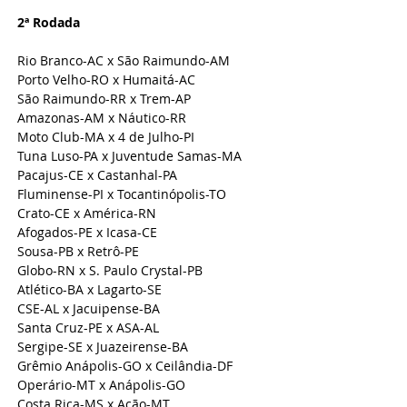
2ª Rodada 
Rio Branco-AC x São Raimundo-AM
Porto Velho-RO x Humaitá-AC
São Raimundo-RR x Trem-AP
Amazonas-AM x Náutico-RR
Moto Club-MA x 4 de Julho-PI
Tuna Luso-PA x Juventude Samas-MA
Pacajus-CE x Castanhal-PA
Fluminense-PI x Tocantinópolis-TO
Crato-CE x América-RN
Afogados-PE x Icasa-CE
Sousa-PB x Retrô-PE
Globo-RN x S. Paulo Crystal-PB
Atlético-BA x Lagarto-SE
CSE-AL x Jacuipense-BA
Santa Cruz-PE x ASA-AL
Sergipe-SE x Juazeirense-BA
Grêmio Anápolis-GO x Ceilândia-DF
Operário-MT x Anápolis-GO
Costa Rica-MS x Ação-MT