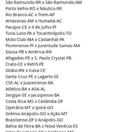
São Raimundo-RR x São Raimundo-AM
Porto Velho-RO x Náutico-RR
Rio Branco-AC x Trem-AP
Amazonas-AM x Humaitá-AC
Pacajus-CE x 4 de Julho-PI
Tuna Luso-PA x Tocantinópolis-TO
Moto Club-MA x Castanhal-PA
Fluminense-PI x Juventude Samas-MA
Sousa-PB x América-RN
Afogados-PE x S. Paulo Crystal-PB
Crato-CE x Retrô-PE
Globo-RN x Icasa-CE
Santa Cruz-PE x Lagarto-SE
CSE-AL x Juazeirense-BA
Atlético-BA x ASA-AL
Sergipe-SE x Jacuipense-BA
Costa Rica-MS x Ceilândia-DF
Operário-MT x Iporá-GO
Grêmio Anápolis-GO x Ação-MT
Brasiliense-DF x Anápolis-GO
Bahia de Feira-BA x Nova Venécia-ES