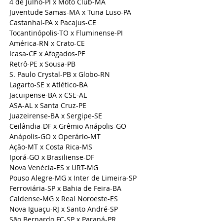
4 de Julho-PI x Moto Club-MA
Juventude Samas-MA x Tuna Luso-PA
Castanhal-PA x Pacajus-CE
Tocantinópolis-TO x Fluminense-PI
América-RN x Crato-CE
Icasa-CE x Afogados-PE
Retrô-PE x Sousa-PB
S. Paulo Crystal-PB x Globo-RN
Lagarto-SE x Atlético-BA
Jacuipense-BA x CSE-AL
ASA-AL x Santa Cruz-PE
Juazeirense-BA x Sergipe-SE
Ceilândia-DF x Grêmio Anápolis-GO
Anápolis-GO x Operário-MT
Ação-MT x Costa Rica-MS
Iporá-GO x Brasiliense-DF
Nova Venécia-ES x URT-MG
Pouso Alegre-MG x Inter de Limeira-SP
Ferroviária-SP x Bahia de Feira-BA
Caldense-MG x Real Noroeste-ES
Nova Iguaçu-RJ x Santo André-SP
São Bernardo FC-SP x Paraná-PR