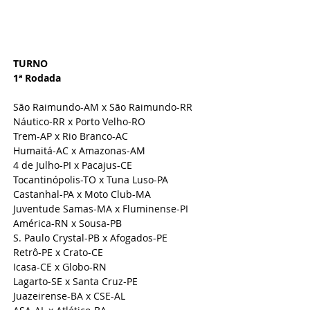
TURNO
1ª Rodada 
São Raimundo-AM x São Raimundo-RR
Náutico-RR x Porto Velho-RO
Trem-AP x Rio Branco-AC
Humaitá-AC x Amazonas-AM
4 de Julho-PI x Pacajus-CE
Tocantinópolis-TO x Tuna Luso-PA
Castanhal-PA x Moto Club-MA
Juventude Samas-MA x Fluminense-PI
América-RN x Sousa-PB
S. Paulo Crystal-PB x Afogados-PE
Retrô-PE x Crato-CE
Icasa-CE x Globo-RN
Lagarto-SE x Santa Cruz-PE
Juazeirense-BA x CSE-AL