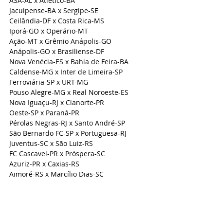
ASA-AL x Atlético-BA
Jacuipense-BA x Sergipe-SE
Ceilândia-DF x Costa Rica-MS
Iporá-GO x Operário-MT
Ação-MT x Grêmio Anápolis-GO
Anápolis-GO x Brasiliense-DF
Nova Venécia-ES x Bahia de Feira-BA
Caldense-MG x Inter de Limeira-SP
Ferroviária-SP x URT-MG
Pouso Alegre-MG x Real Noroeste-ES
Nova Iguaçu-RJ x Cianorte-PR
Oeste-SP x Paraná-PR
Pérolas Negras-RJ x Santo André-SP
São Bernardo FC-SP x Portuguesa-RJ
Juventus-SC x São Luiz-RS
FC Cascavel-PR x Próspera-SC
Azuriz-PR x Caxias-RS
Aimoré-RS x Marcílio Dias-SC