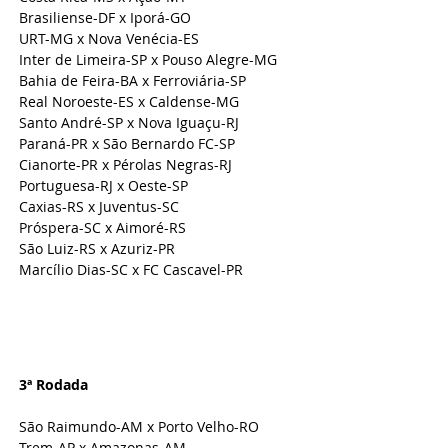
Brasiliense-DF x Iporá-GO
URT-MG x Nova Venécia-ES
Inter de Limeira-SP x Pouso Alegre-MG
Bahia de Feira-BA x Ferroviária-SP
Real Noroeste-ES x Caldense-MG
Santo André-SP x Nova Iguaçu-RJ
Paraná-PR x São Bernardo FC-SP
Cianorte-PR x Pérolas Negras-RJ
Portuguesa-RJ x Oeste-SP
Caxias-RS x Juventus-SC
Próspera-SC x Aimoré-RS
São Luiz-RS x Azuriz-PR
Marcílio Dias-SC x FC Cascavel-PR
3ª Rodada 
São Raimundo-AM x Porto Velho-RO
Trem-AP x Amazonas-AM