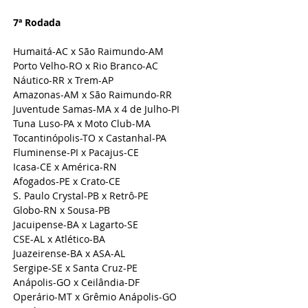
7ª Rodada 
Humaitá-AC x São Raimundo-AM
Porto Velho-RO x Rio Branco-AC
Náutico-RR x Trem-AP
Amazonas-AM x São Raimundo-RR
Juventude Samas-MA x 4 de Julho-PI
Tuna Luso-PA x Moto Club-MA
Tocantinópolis-TO x Castanhal-PA
Fluminense-PI x Pacajus-CE
Icasa-CE x América-RN
Afogados-PE x Crato-CE
S. Paulo Crystal-PB x Retrô-PE
Globo-RN x Sousa-PB
Jacuipense-BA x Lagarto-SE
CSE-AL x Atlético-BA
Juazeirense-BA x ASA-AL
Sergipe-SE x Santa Cruz-PE
Anápolis-GO x Ceilândia-DF
Operário-MT x Grêmio Anápolis-GO