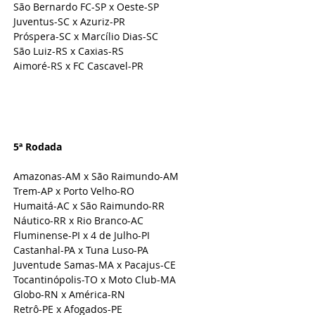
São Bernardo FC-SP x Oeste-SP
Juventus-SC x Azuriz-PR
Próspera-SC x Marcílio Dias-SC
São Luiz-RS x Caxias-RS
Aimoré-RS x FC Cascavel-PR
5ª Rodada 
Amazonas-AM x São Raimundo-AM
Trem-AP x Porto Velho-RO
Humaitá-AC x São Raimundo-RR
Náutico-RR x Rio Branco-AC
Fluminense-PI x 4 de Julho-PI
Castanhal-PA x Tuna Luso-PA
Juventude Samas-MA x Pacajus-CE
Tocantinópolis-TO x Moto Club-MA
Globo-RN x América-RN
Retrô-PE x Afogados-PE