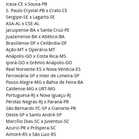
Icasa-CE x Sousa-PB
S. Paulo Crystal-PB x Crato-CE
Sergipe-SE x Lagarto-SE
ASA-AL x CSE-AL
Jacuipense-BA x Santa Cruz-PE
Juazeirense-BA x Atlético-BA
Brasiliense-DF x Ceilândia-DF
Ação-MT x Operário-MT
Anápolis-GO x Costa Rica-MS
Iporá-GO x Grêmio Anápolis-GO
Real Noroeste-ES x Nova Venécia-ES
Ferroviária-SP x Inter de Limeira-SP
Pouso Alegre-MG x Bahia de Feira-BA
Caldense-MG x URT-MG
Portuguesa-RJ x Nova Iguaçu-RJ
Pérolas Negras-RJ x Paraná-PR
São Bernardo FC-SP x Cianorte-PR
Oeste-SP x Santo André-SP
Marcílio Dias-SC x Juventus-SC
Azuriz-PR x Próspera-SC
Aimoré-RS x São Luiz-RS