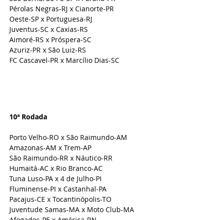
Pérolas Negras-RJ x Cianorte-PR
Oeste-SP x Portuguesa-RJ
Juventus-SC x Caxias-RS
Aimoré-RS x Próspera-SC
Azuriz-PR x São Luiz-RS
FC Cascavel-PR x Marcílio Dias-SC
10ª Rodada 
Porto Velho-RO x São Raimundo-AM
Amazonas-AM x Trem-AP
São Raimundo-RR x Náutico-RR
Humaitá-AC x Rio Branco-AC
Tuna Luso-PA x 4 de Julho-PI
Fluminense-PI x Castanhal-PA
Pacajus-CE x Tocantinópolis-TO
Juventude Samas-MA x Moto Club-MA
Afogados-PE x América-RN