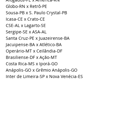
Globo-RN x Retrô-PE
Sousa-PB x S. Paulo Crystal-PB
Icasa-CE x Crato-CE
CSE-AL x Lagarto-SE
Sergipe-SE x ASA-AL
Santa Cruz-PE x Juazeirense-BA
Jacuipense-BA x Atlético-BA
Operário-MT x Ceilândia-DF
Brasiliense-DF x Ação-MT
Costa Rica-MS x Iporá-GO
Anápolis-GO x Grêmio Anápolis-GO
Inter de Limeira-SP x Nova Venécia-ES
Real Noroeste-ES x Ferroviária-SP
Bahia de Feira-BA x Caldense-MG
Pouso Alegre-MG x URT-MG
Paraná-PR x Nova Iguaçu-RJ
Portuguesa-RJ x Pérolas Negras-RJ
Cianorte-PR x Oeste-SP
São Bernardo FC-SP x Santo André-SP
Próspera-SC x Juventus-SC
Marcílio Dias-SC x Azuriz-PR