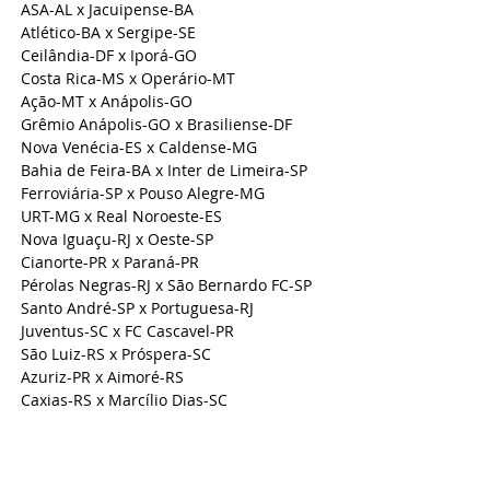
ASA-AL x Jacuipense-BA
Atlético-BA x Sergipe-SE
Ceilândia-DF x Iporá-GO
Costa Rica-MS x Operário-MT
Ação-MT x Anápolis-GO
Grêmio Anápolis-GO x Brasiliense-DF
Nova Venécia-ES x Caldense-MG
Bahia de Feira-BA x Inter de Limeira-SP
Ferroviária-SP x Pouso Alegre-MG
URT-MG x Real Noroeste-ES
Nova Iguaçu-RJ x Oeste-SP
Cianorte-PR x Paraná-PR
Pérolas Negras-RJ x São Bernardo FC-SP
Santo André-SP x Portuguesa-RJ
Juventus-SC x FC Cascavel-PR
São Luiz-RS x Próspera-SC
Azuriz-PR x Aimoré-RS
Caxias-RS x Marcílio Dias-SC