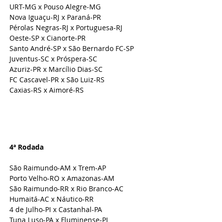
URT-MG x Pouso Alegre-MG
Nova Iguaçu-RJ x Paraná-PR
Pérolas Negras-RJ x Portuguesa-RJ
Oeste-SP x Cianorte-PR
Santo André-SP x São Bernardo FC-SP
Juventus-SC x Próspera-SC
Azuriz-PR x Marcílio Dias-SC
FC Cascavel-PR x São Luiz-RS
Caxias-RS x Aimoré-RS
4ª Rodada 
São Raimundo-AM x Trem-AP
Porto Velho-RO x Amazonas-AM
São Raimundo-RR x Rio Branco-AC
Humaitá-AC x Náutico-RR
4 de Julho-PI x Castanhal-PA
Tuna Luso-PA x Fluminense-PI