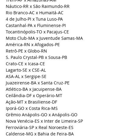
Náutico-RR x São Raimundo-RR
Rio Branco-AC x Humaitá-AC
4 de Julho-PI x Tuna Luso-PA
Castanhal-PA x Fluminense-PI
Tocantinópolis-TO x Pacajus-CE
Moto Club-MA x Juventude Samas-MA
América-RN x Afogados-PE
Retrô-PE x Globo-RN
S. Paulo Crystal-PB x Sousa-PB
Crato-CE x Icasa-CE
Lagarto-SE x CSE-AL
ASA-AL x Sergipe-SE
Juazeirense-BA x Santa Cruz-PE
Atlético-BA x Jacuipense-BA
Ceilândia-DF x Operário-MT
Ação-MT x Brasiliense-DF
Iporá-GO x Costa Rica-MS
Grêmio Anápolis-GO x Anápolis-GO
Nova Venécia-ES x Inter de Limeira-SP
Ferroviária-SP x Real Noroeste-ES
Caldense-MG x Bahia de Feira-BA