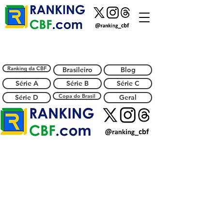
Ranking da CBF
Brasileiro
Blog
Série A
Série B
Série C
Copa do Brasil
Série D
Geral