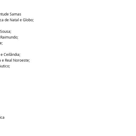
ntude Samas 
ca de Natal e Globo;
 Sousa;
 Raimundo;
e;
 e Ceilândia;
 e Real Noroeste;
utico;
ica 