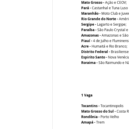
Mato Grosso -
 Ação e CEOV;
Pará -
 Castanhal e Tuna Luso 
Maranhão -
 Moto Club e
Juve
Rio Grande do Norte -
 Améri
Sergipe -
 Lagarto e Sergipe;
Paraíba -
 São Paulo Crystal e
Amazonas -
 Amazonas e São
Piauí -
 4 de Julho e Fluminens
Acre -
 Humaitá e Rio Branco;
Distrito Federal -
 Brasiliense
Espirito Santo -
 Nova Venécia
Roraima -
 São Raimundo e Ná
1 Vaga 
Tocantins -
 Tocantinopolis  
Mato Grosso do Sul -
 Costa R
Rondônia -
 Porto Velho
Amapá -
 Trem 