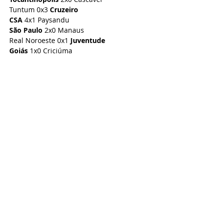
Tuntum 0x3 
Cruzeiro
CSA
 4x1 Paysandu
São Paulo
 2x0 Manaus
Real Noroeste 0x1 
Juventude
Goiás
 1x0 Criciúma
Atualizado em 17/03/2022
Comentários
Escreva um comentário