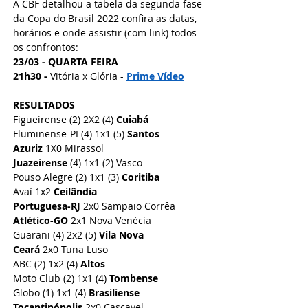
A CBF detalhou a tabela da segunda fase 
da Copa do Brasil 2022 confira as datas, 
horários e onde assistir (com link) todos 
os confrontos:
23/03 - QUARTA FEIRA 
21h30 -
 Vitória x Glória - 
Prime Vídeo
RESULTADOS 
Figueirense (2) 2X2 (4) 
Cuiabá
Fluminense-PI (4) 1x1 (5) 
Santos
Azuriz
 1X0 Mirassol
Juazeirense
 (4) 1x1 (2) Vasco
Pouso Alegre (2) 1x1 (3) 
Coritiba
Avaí 1x2 
Ceilândia
Portuguesa-RJ
 2x0 Sampaio Corrêa
Atlético-GO
 2x1 Nova Venécia
Guarani (4) 2x2 (5) 
Vila Nova
Ceará 
2x0 Tuna Luso 
ABC (2) 1x2 (4) 
Altos
Moto Club (2) 1x1 (4)
 Tombense
Globo (1) 1x1 (4) 
Brasiliense
Tocantinópolis
 2x0 Cascavel