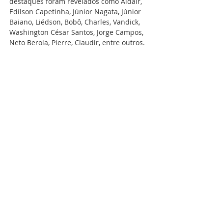
destaques foram revelados como Aldair, 
Edílson Capetinha, Júnior Nagata, Júnior 
Baiano, Liédson, Bobô, Charles, Vandick, 
Washington César Santos, Jorge Campos, 
Neto Berola, Pierre, Claudir, entre outros.
Aldadir, Charles, Bobô e Liedison, todos 
com passagens por seleções nacionais.  