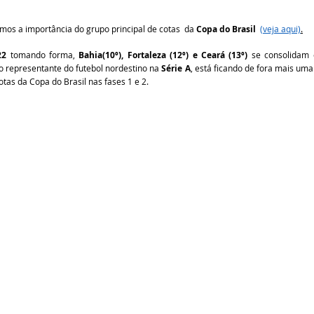
os a importância do grupo principal de cotas  da 
Copa do Brasil
(veja aqui)
.
22
 tomando forma, 
Bahia(10º), Fortaleza (12º) e Ceará (13º)
 se consolidam 
ro representante do futebol nordestino na 
Série A
, está ficando de fora mais uma 
otas da Copa do Brasil nas fases 1 e 2.