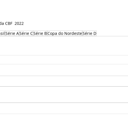
da CBF  2022
sil
Série A
Série C
Série B
Copa do Nordeste
Série D