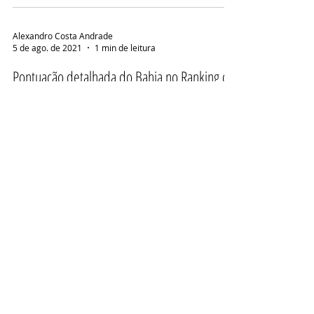
Alexandro Costa Andrade
5 de ago. de 2021
1 min de leitura
Pontuação detalhada do Bahia no Ranking da
CBF 2022
Alexandro Costa Andrade
5 de ago. de 2021
1 min de leitura
Pontuação detalhada do Ceará no Ranking da
CBF 2022
Alexandro Costa Andrade